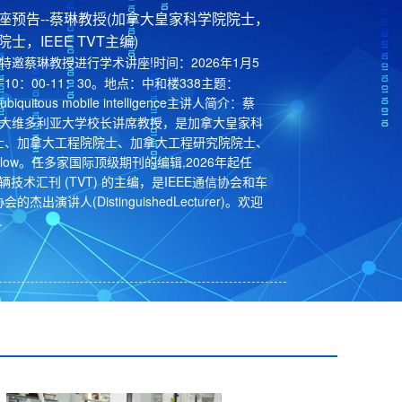
座预告--蔡琳教授(加拿大皇家科学院院士，
士，IEEE TVT主编)
特邀蔡琳教授进行学术讲座!时间：2026年1月5
10：00-11：30。地点：中和楼338主题：
 ubiquitous mobile intelligence主讲人简介：蔡
加拿大维多利亚大学校长讲席教授，是加拿大皇家科
士、加拿大工程院院士、加拿大工程研究院院士、
Fellow。任多家国际顶级期刊的编辑,2026年起任
 车辆技术汇刊 (TVT) 的主编，是IEEE通信协会和车
的杰出演讲人(DistinguishedLecturer)。欢迎
.
5年网络与安全团队研究方向与成果分享会
人：王丹地点：中和楼523时间：4月17日（本周
午3：00主题：联邦学习的安全与隐私保护研究摘
邦学习是一项旨在保护数据隐私、促进数据流通的