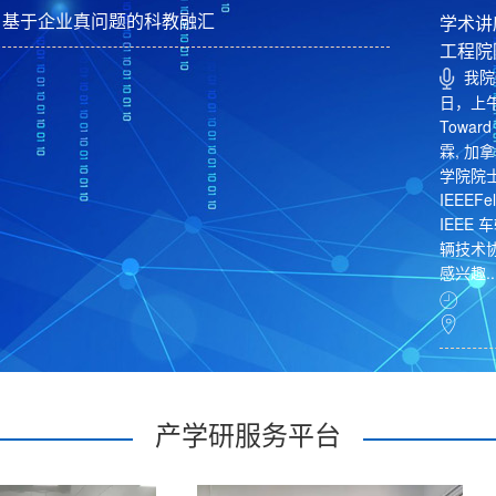
基于企业真问题的科教融汇
学术讲
工程院院
我院
日，上午
Toward
霖, 
学院院
IEEE
IEEE
辆技术协会
感兴趣..
202
（二）
产学研服务平台
报告
四）下
要：联